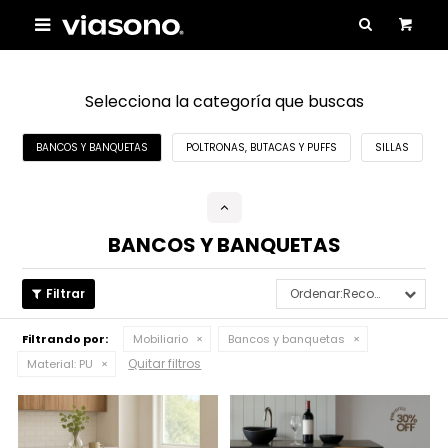

Selecciona la categoría que buscas
BANCOS Y BANQUETAS
POLTRONAS, BUTACAS Y PUFFS
SILLAS
BANCOS Y BANQUETAS
Recomendados
Filtrando por:
Mobiliario
Bancos y banquetas
Quitar filtros
Material:
PU