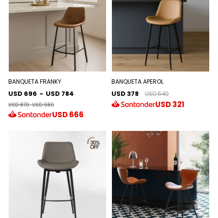
BANQUETA FRANKY
BANQUETA APEROL
USD 696
-
USD 784
USD 378
USD 540
USD
321
USD 870
-
USD 980
USD
666