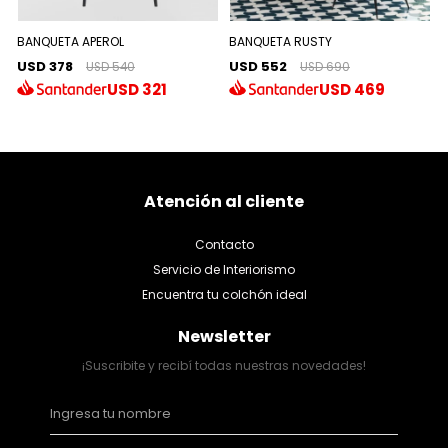
BANQUETA APEROL
BANQUETA RUSTY
USD 378
USD 552
USD 540
USD 690
USD
321
USD
469
Atención al cliente
Contacto
Servicio de Interiorismo
Encuentra tu colchón ideal
Newsletter
¡Suscribite y recibí todas nuestras novedades!