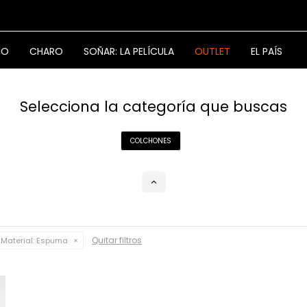
NO
CHARO
SOÑAR: LA PELÍCULA
OUTLET
EL PAÍS
Selecciona la categoría que buscas
COLCHONES
Quitar filtros
Material:
Espuma