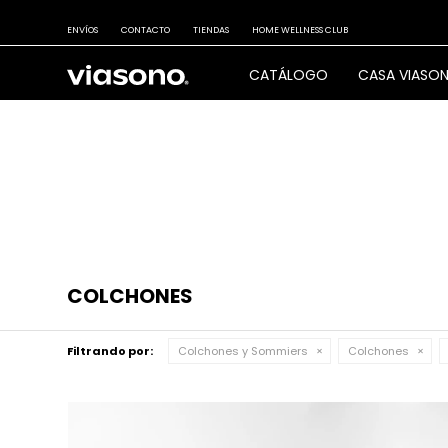
ENVÍOS
CONTACTO
TIENDAS
HOME WELLNESS CLUB
CATÁLOGO
CASA VIASO
COLCHONES
Filtrando por:
Colchones y Sommiers
Colchones