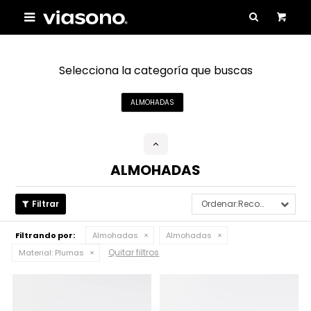

Selecciona la categoría que buscas
ALMOHADAS
ALMOHADAS
Recomendados
Filtrando por:
Almohadas
Almohadas
Quitar filtros
Material:
Plumas