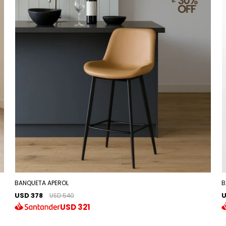
BANQUETA APEROL
B
USD 378
U
USD 540
USD
321