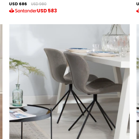
USD 686
U
USD 980
USD
583