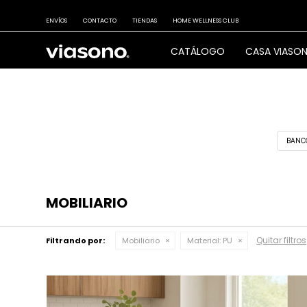
ENVÍOS
CONTACTO
TIENDAS
HOME WELLNESS CLUB
CATÁLOGO
CASA VIASO
BANC
MOBILIARIO
Quitar filtros
Filtrando por:
Mobiliario
Material:
PU