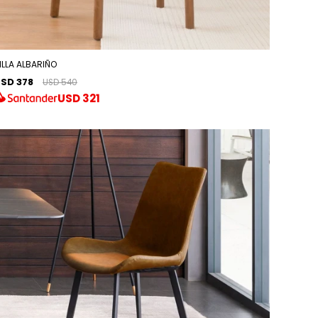
ILLA ALBARIÑO
SD 378
USD 540
USD
321