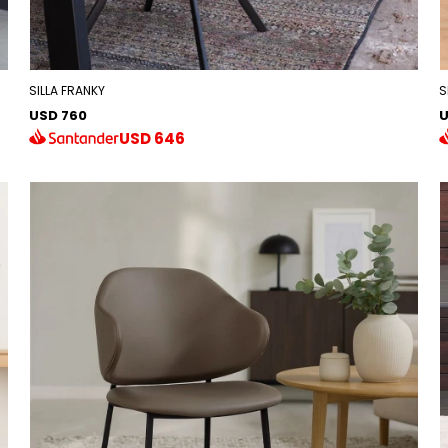
SILLA FRANKY
S
USD 760
U
USD
646