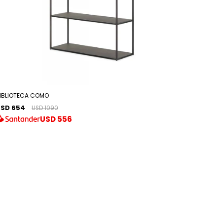
IBLIOTECA COMO
SD 654
USD 1090
USD
556