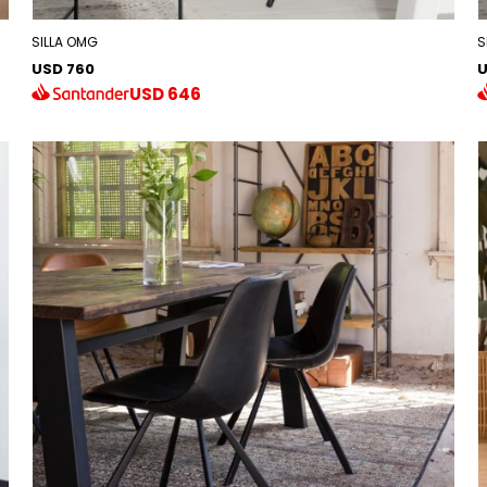
SILLA OMG
S
USD 760
U
USD
646