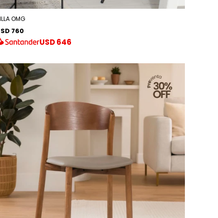
ILLA OMG
SD 760
USD
646