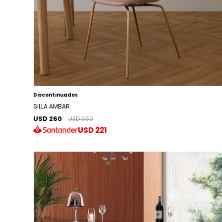
Discontinuados
SILLA AMBAR
USD 260
USD 650
USD
221