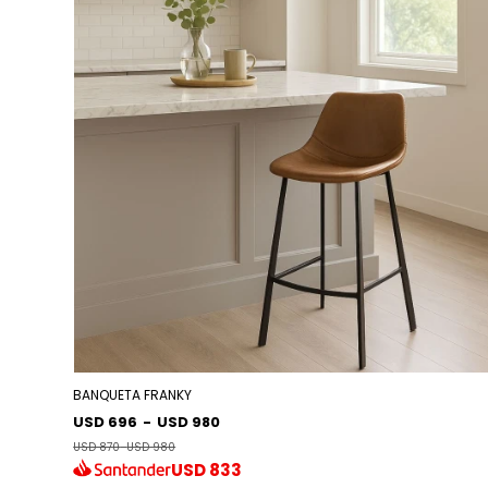
BANQUETA FRANKY
USD 696
-
USD 980
USD 870
-
USD 980
USD
833