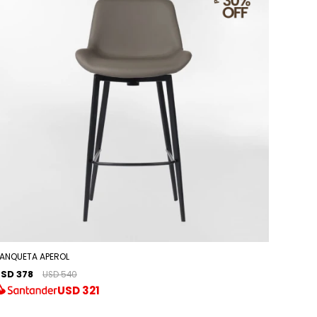
ANQUETA APEROL
SD 378
USD 540
USD
321