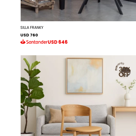
SILLA FRANKY
USD 760
USD
646