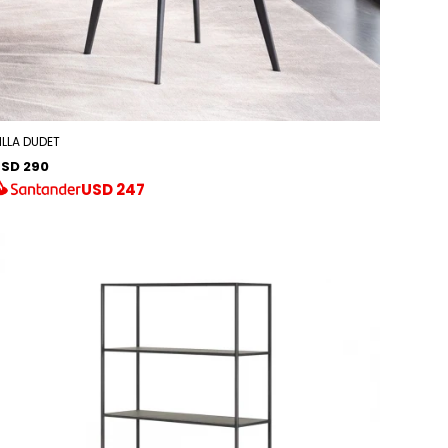
ILLA DUDET
SD 290
USD
247