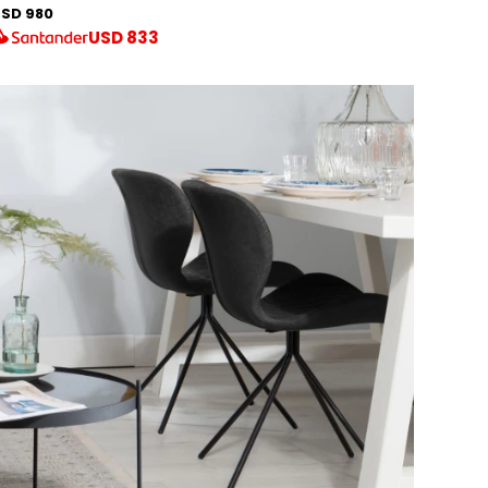
SD 980
USD
833