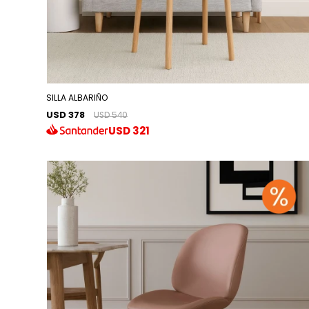
SILLA ALBARIÑO
USD 378
USD 540
USD
321