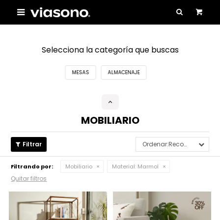

Selecciona la categoría que buscas
MESAS
ALMACENAJE
MOBILIARIO
Recomendados
Filtrando por:
Mobiliario
Material:
Marmol
Quitar filtros