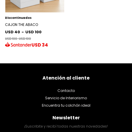
Discontinuados
CAJON THE ABACO
USD 40
-
USD 100
USD 100
-
USD 100
USD
34
Atención al cliente
Contacto
Servicio de Interiorismo
Encuentra tu colchón ideal
Newsletter
¡Suscribite y recibí todas nuestras novedades!