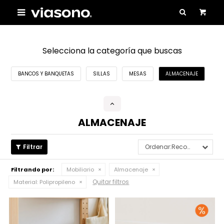

Selecciona la categoría que buscas
BANCOS Y BANQUETAS
SILLAS
MESAS
ALMACENAJE
ALMACENAJE
Recomendados
Filtrando por:
Mobiliario
Almacenaje
Quitar filtros
Material:
Polipropileno