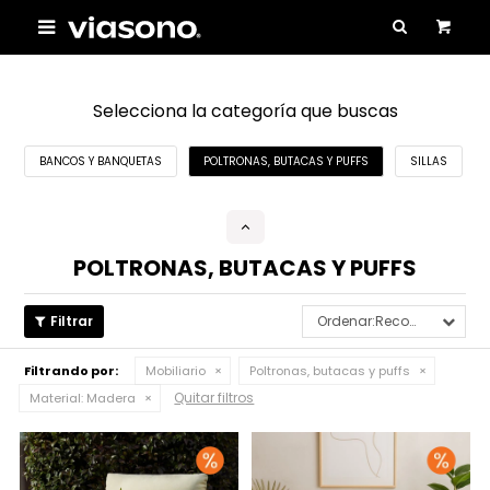

Selecciona la categoría que buscas
BANCOS Y BANQUETAS
POLTRONAS, BUTACAS Y PUFFS
SILLAS
POLTRONAS, BUTACAS Y PUFFS
Recomendados
Filtrando por:
Mobiliario
Poltronas, butacas y puffs
Quitar filtros
Material:
Madera