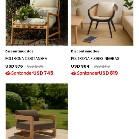
Discontinuados
Discontinuados
POLTRONA COSTANERA
POLTRONA FLORES NEGRAS
USD 876
USD 964
USD 2190
USD 2410
USD
745
USD
819