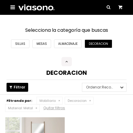

Selecciona la categoría que buscas
SILLAS
MESAS
ALMACENAJE
DECORACION
DECORACION
Recomendados
Filtrando por:
Mobiliario
Decoracion
Quitar filtros
Material:
Metal