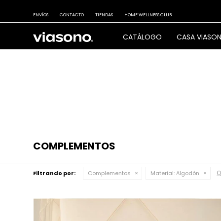
ENVÍOS
CONTACTO
TIENDAS
HOME WELLNESS CLUB
CATÁLOGO
CASA VIASO
COMPLEMENTOS
Q
Filtrando por:
Complementos
Material:
Algodón