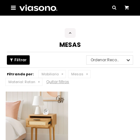

MESAS
Recomendados
Filtrando por:
Mobiliario
Mesas
Quitar filtros
Material:
Ratan