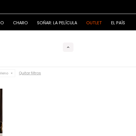
NO
CHARO
SOÑAR: LA PELÍCULA
OUTLET
EL PAÍS
Quitar filtros
ileno