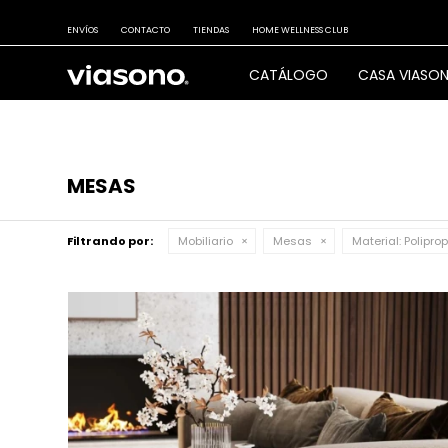
ENVÍOS
CONTACTO
TIENDAS
HOME WELLNESS CLUB
CATÁLOGO
CASA VIASO
MESAS
Filtrando por:
Mobiliario
Mesas
Material:
Poliprop