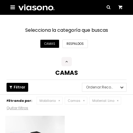

Selecciona la categoría que buscas
CAMAS
RESPALDOS
CAMAS
Recomendados
Filtrando por:
Mobiliario
Camas
Material:
Lino
Quitar filtros