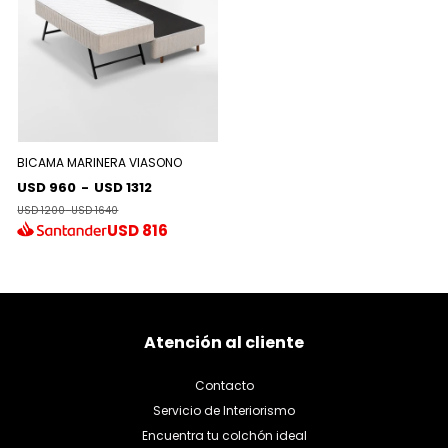
BICAMA MARINERA VIASONO
USD 960
-
USD 1312
USD 1200
-
USD 1640
USD
816
Atención al cliente
Contacto
Servicio de Interiorismo
Encuentra tu colchón ideal