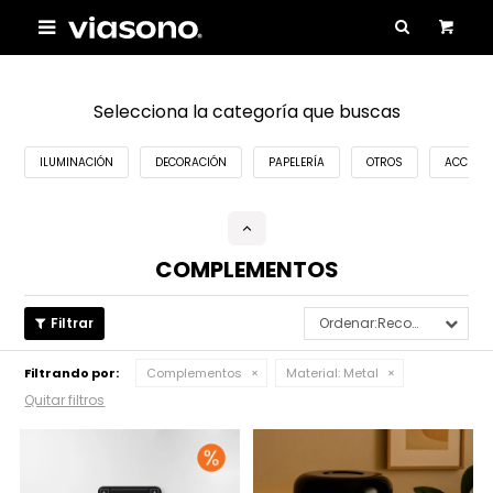

Selecciona la categoría que buscas
ILUMINACIÓN
DECORACIÓN
PAPELERÍA
OTROS
ACCESO
COMPLEMENTOS
Recomendados
Filtrando por:
Complementos
Material:
Metal
Quitar filtros