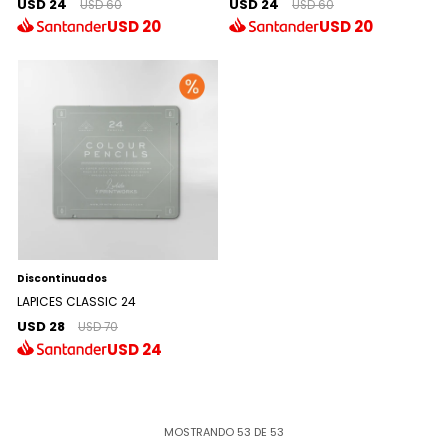
USD 24
USD 24
USD 60
USD 60
USD
20
USD
20
Discontinuados
LAPICES CLASSIC 24
USD 28
USD 70
USD
24
MOSTRANDO
53
DE
53