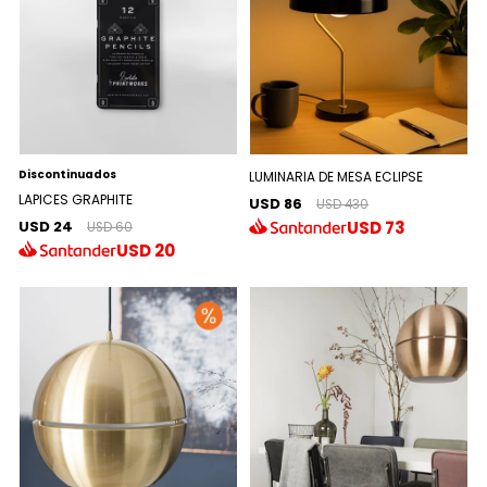
Discontinuados
LUMINARIA DE MESA ECLIPSE
LAPICES GRAPHITE
USD 86
USD 430
USD 24
USD
73
USD 60
USD
20