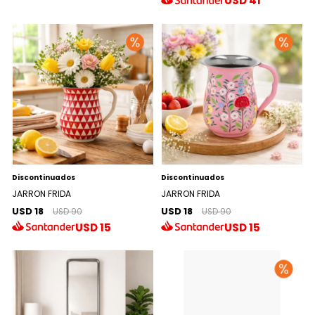
USD
41
Discontinuados
Discontinuados
JARRON FRIDA
JARRON FRIDA
USD 18
USD 18
USD 90
USD 90
USD
15
USD
15