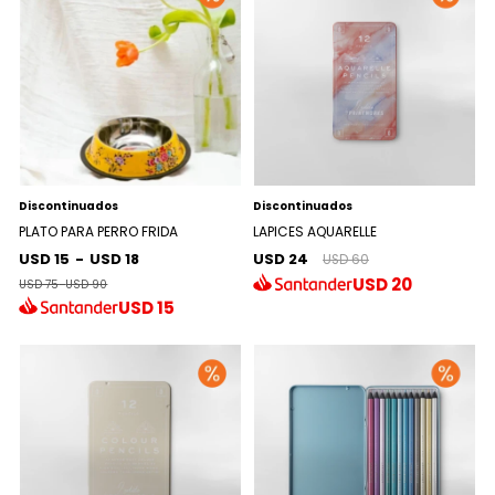
Discontinuados
Discontinuados
PLATO PARA PERRO FRIDA
LAPICES AQUARELLE
USD 15
-
USD 18
USD 24
USD 60
USD
20
USD 75
-
USD 90
USD
15