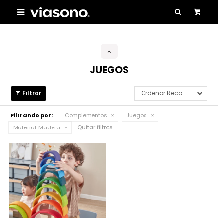

JUEGOS
Recomendados
Filtrando por:
Complementos
Juegos
Quitar filtros
Material:
Madera