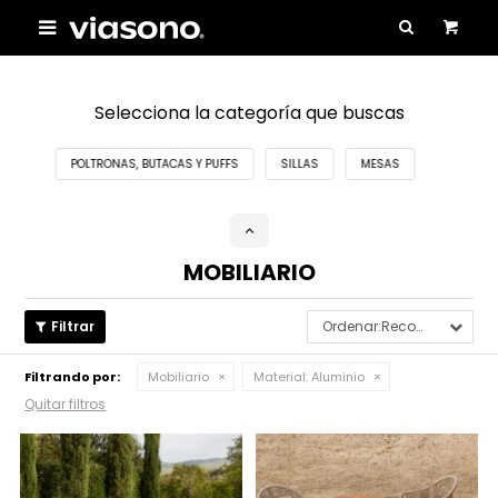

Selecciona la categoría que buscas
POLTRONAS, BUTACAS Y PUFFS
SILLAS
MESAS
MOBILIARIO
Recomendados
Filtrando por:
Mobiliario
Material:
Aluminio
Quitar filtros