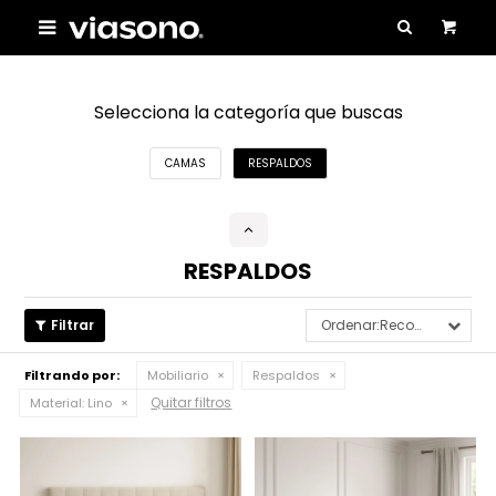

Selecciona la categoría que buscas
CAMAS
RESPALDOS
RESPALDOS
Recomendados
Filtrando por:
Mobiliario
Respaldos
Quitar filtros
Material:
Lino