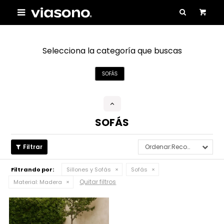

Selecciona la categoría que buscas
SOFÁS
SOFÁS
Recomendados
Filtrando por:
Sillones y Sofás
Sofás
Quitar filtros
Material:
Madera