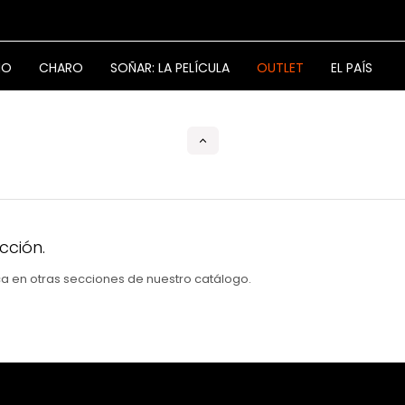
NO
CHARO
SOÑAR: LA PELÍCULA
OUTLET
EL PAÍS
cción.
sca en otras secciones de nuestro catálogo.